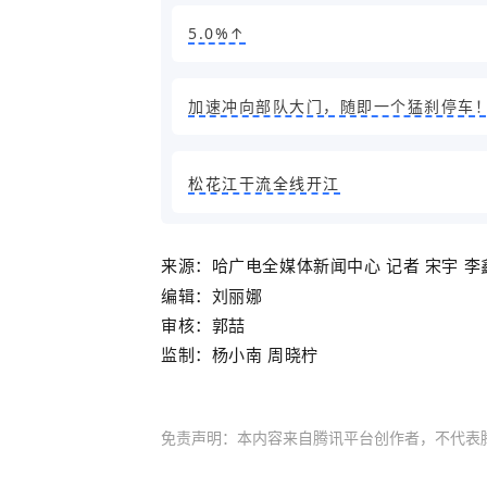
5.0%↑
加速冲向部队大门，随即一个猛刹停车
松花江干流全线开江
来源：
哈广电全媒体新闻中心 记者
宋宇
李
编辑：刘丽娜
审核：郭喆
监制：杨小南 周晓柠
免责声明：本内容来自腾讯平台创作者，不代表