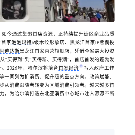
，如今通过集聚首店资源，正持续提升街区商业品质
省首家
泡泡玛特
级木纹形象店、黑龙江首家
熊偶投
S
IP
阿迪达斯
黑龙江首家直营旗舰店，凭借全省最大投资
从
“买得到”到“买得新、买得潮”，首店首发的蓬勃发
升。
年，哈尔滨将培育
首发经济
写入政府工作
2026
等一同列为扩消费、促升级的重点方向。政策赋能、
步从消费跟随者转变为区域消费引领者。越来越多首
力，为哈尔滨打造东北亚消费中心城市注入源源不断