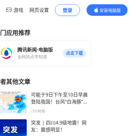
游戏
网页设置
登录
安装电脑版
内容更精彩
门应用推荐
腾讯新闻·电脑版
点击下载
全网热点早知道
者其他文章
可能于9日下午至10日早晨
登陆我国！台风“白海豚”，
最新路径研判来了
-7小时前
突发 | 四川4.9级地震！网
友：震感明显！