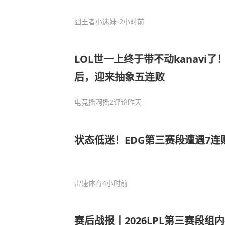
囧王者小迷妹
-2小时前
LOL世一上终于带不动kanavi了
后，迎来抽象五连败
电竞摇啊摇
2评论
昨天
状态低迷！EDG第三赛段遭遇7连败
雷速体育
4小时前
赛后战报丨2026LPL第三赛段组内赛E