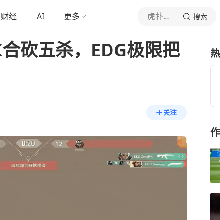
财经
AI
更多
虎扑体育内容
搜索
jKK合砍五杀，EDG极限把
热
关注
作