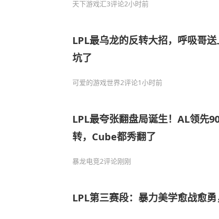
天下游戏汇
3评论
2小时前
LPL最乌龙的反转大招，呼吸哥
坑了
可爱的游戏世界
2评论
1小时前
LPL最夸张翻盘局诞生！AL领先9
转，Cube都秀翻了
暴龙电竞
2评论
刚刚
LPL第三赛段：暴力美学愈战愈勇，