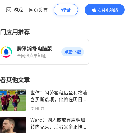
游戏
网页设置
登录
安装电脑版
内容更精彩
门应用推荐
腾讯新闻·电脑版
点击下载
全网热点早知道
者其他文章
世体：阿劳霍租借至利物浦
含买断选项，他将在明日告
别队友
-7小时前
Ward：湖人或放弃库明加
转向克莱，后者父亲正推动