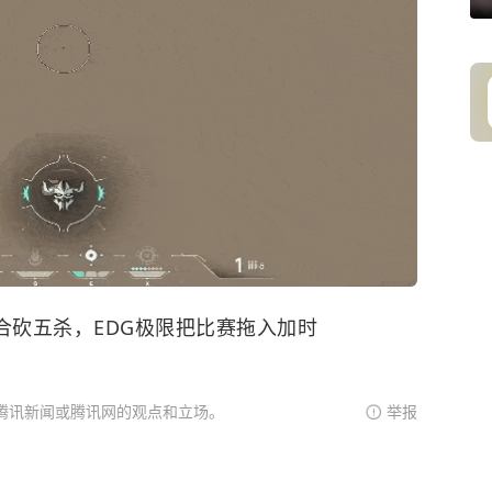
jKK合砍五杀，EDG极限把比赛拖入加时
腾讯新闻或腾讯网的观点和立场。
举报