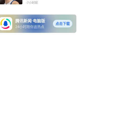
加盟湖人
-7小时前
腾讯新闻·电脑版
点击下载
24小时陪你追热点