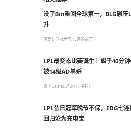
没了Bin重回全球第一，BLG碾压
升
可爱的游戏世界
13评论
前天
LPL最变态比赛诞生！蝎子40分钟
被14级AD单杀
风尘Game
5评论
11小时前
LPL昔日冠军晚节不保，EDG七连败
回归沦为充电宝