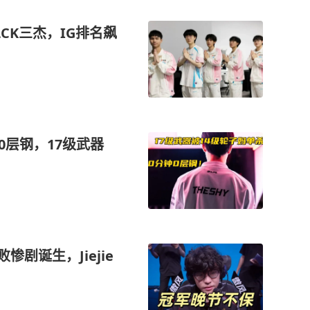
LCK三杰，IG排名飙
0层钢，17级武器
惨剧诞生，Jiejie