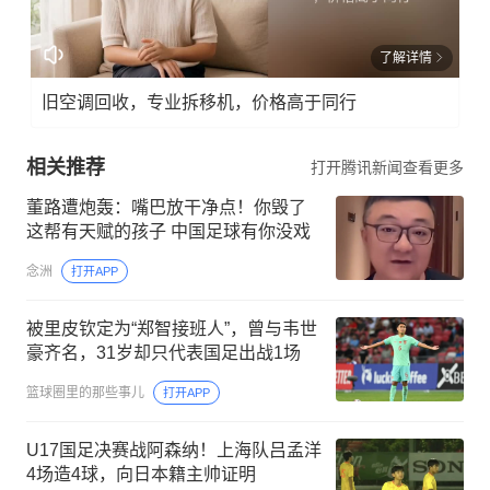
了解详情
旧空调回收，专业拆移机，价格高于同行
相关推荐
打开腾讯新闻查看更多
董路遭炮轰：嘴巴放干净点！你毁了
这帮有天赋的孩子 中国足球有你没戏
念洲
打开APP
被里皮钦定为“郑智接班人”，曾与韦世
豪齐名，31岁却只代表国足出战1场
篮球圈里的那些事儿
打开APP
U17国足决赛战阿森纳！上海队吕孟洋
4场造4球，向日本籍主帅证明