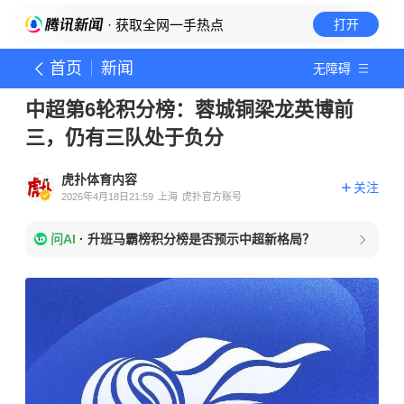
· 获取全网一手热点
打开
首页
新闻
无障碍
中超第6轮积分榜：蓉城铜梁龙英博前
三，仍有三队处于负分
虎扑体育内容
关注
2026年4月18日21:59
上海
虎扑官方账号
问AI
·
升班马霸榜积分榜是否预示中超新格局？