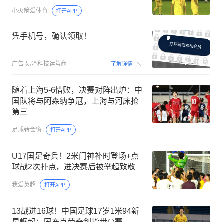
小火箭爱体育
打开APP
凭手机号，确认领取！
00:15
广告
易泽科技运营商
了解详情
随着上海5-6惜败，决赛对阵出炉：中
国队将与阿森纳争冠，上海与河床抢
第三
足球转会窗
打开APP
U17国足奇兵！2米门神补时登场+点
球战2次扑点，进决赛后被举起致敬
我爱英超
打开APP
13战进16球！中国足球17岁1米94新
星崛起：国产克劳奇剑指世少赛