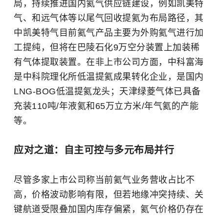
局，持续推进国内氦气供应链建设，例如凯美特
气、和远气体等以尾气回收提氦为布局路径，其
中凯美特气目前氦气产品主要为外购氦气进行加
工提纯，但将在巴陵石化9万空分装置上加装稀
有气体提取装置。在非上市公司方面，中科富海
是中科院理化所低温提氦成果转化企业，是国内
LNG-BOG低温提氦龙头；天津绿菱气体已具备
充装110吨/年液氦和65万立方米/年气氦的产能
等。
应对之道：自主可控与多元布局并行
尽管多家上市公司称当前氦气业务营收占比不
高，价格波动影响有限，但若地缘冲突持续、关
键航道受限叠加国内库存偏紧，氦气价格仍存在