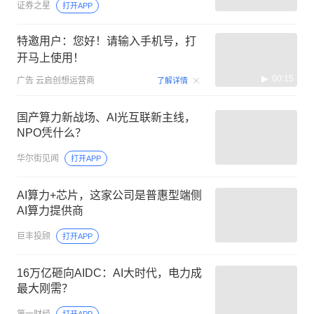
证券之星
打开APP
特邀用户：您好！请输入手机号，打
开马上使用！
00:15
广告
云启创想运营商
了解详情
国产算力新战场、AI光互联新主线，
NPO凭什么？
华尔街见闻
打开APP
AI算力+芯片，这家公司是普惠型端侧
AI算力提供商
巨丰投顾
打开APP
16万亿砸向AIDC：AI大时代，电力成
最大刚需？