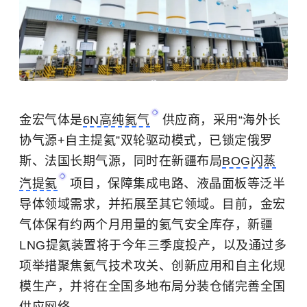
金宏气体是
6N高纯氦气
供应商，采用“海外长
协气源+自主提氦”双轮驱动模式，已锁定俄罗
斯、法国长期气源，同时在新疆布局
BOG闪蒸
汽提氦
项目，保障集成电路、液晶面板等泛半
导体领域需求，并拓展至其它领域。目前，金宏
气体保有约两个月用量的氦气安全库存，新疆
LNG提氦装置将于今年三季度投产，以及通过多
项举措聚焦氦气技术攻关、创新应用和自主化规
模生产，并将在全国多地布局分装仓储完善全国
供应网络。