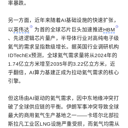
率暴跌。
另一方面，近年来随着AI基础设施的快速扩张，
以
英伟达
为首的全球芯片巨头加速推进
HBM
、先进逻辑芯片量产，半导体行业对高纯电子级
氦气的需求呈指数级增长。据英国行业调研机构
IDTechEx预测，全球氦气需求量将从2024年的
1.74亿立方米增至2035年的3.22亿立方米，近
乎翻倍，AI算力基建正成为拉动氦气需求的核心
引擎。
但这场由AI驱动的氦气需求，因中东地缘冲突打
破了全球供应链的平衡。伊朗军事冲突导致全球
最大的商用氦气生产基地之一——卡塔尔北部拉
斯拉凡工业区LNG设施严重受损，而氦气均需从