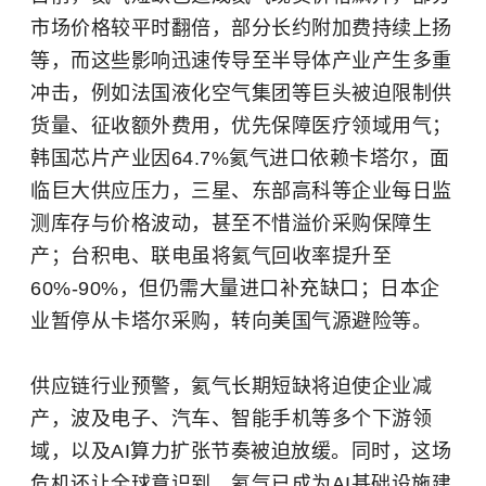
市场价格较平时翻倍，部分长约附加费持续上扬
等，而这些影响迅速传导至半导体产业产生多重
冲击，例如法国液化空气集团等巨头被迫限制供
货量、征收额外费用，优先保障医疗领域用气；
韩国芯片产业因64.7%氦气进口依赖卡塔尔，面
临巨大供应压力，三星、东部高科等企业每日监
测库存与价格波动，甚至不惜溢价采购保障生
产；台积电、联电虽将氦气回收率提升至
60%-90%，但仍需大量进口补充缺口；日本企
业暂停从卡塔尔采购，转向美国气源避险等。
供应链行业预警，氦气长期短缺将迫使企业减
产，波及电子、汽车、智能手机等多个下游领
域，以及AI算力扩张节奏被迫放缓。同时，这场
危机还让全球意识到，氦气已成为AI基础设施建