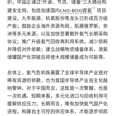
织，中国正通过“开源、节流、储备”三大路径构
建安全网，包括加速国内
LNG-BOG提氦
项目
建设，九丰能源、杭氧股份等龙头已形成百方级
产能；鼓励企业海外资源布局，拓展俄罗斯、非
洲等多元来源，以及加快签署额外氦气长期采购
协议；推广升级氦气回收再利用系统，减少损耗
并降低对外依赖；建立战略物资储备体系，液氦
储罐国产化突破后将使大规模储备成为可能等。
总体上，氦气危机既暴露了全球半导体产业链对
稀有资源的依赖，也为我国半导体产业自主化敲
响警钟。对于中国而言，这既是一次警醒，也是
一次机遇。短期来看，多元化进口与回收利用可
缓解供应压力；长期而言，唯有加快氦气国产化
进程，构建自主可控的供应体系，才能逐步彻底