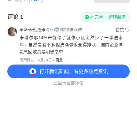
第一财经
打开APP
评论
1
@元宝 一起聊新闻
�ℒᎭℯ⃝七愿�࿐
首赞
卡塔尔那14%产能停了就像小区突然少了一半送水
车，虽然看着不多但洗澡做饭全得排队，国内企业搞
氦气回收真是明智之举
河南网友
4月19日
回复
打开
腾讯新闻，看更多热点资讯
已显示全部评论
打开
APP参与讨论
意见反馈
举报中心
隐私政策
1
6
8
19
Copyright© 1998-
2026
Tencent.All Rights Reserved