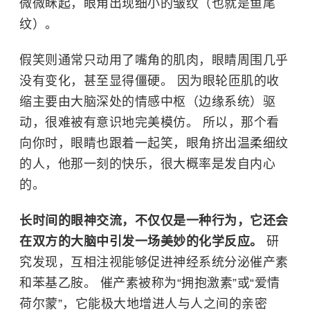
微微眯起，眼角出现细小的皱纹（也就是鱼尾
纹）。
假笑则通常只动用了嘴角的肌肉，眼睛周围几乎
没有变化，甚至显得僵硬。 因为眼轮匝肌的收
缩主要由大脑深处的情感中枢（边缘系统）驱
动，很难被有意识地完美模仿。 所以，那个看
向你时，眼睛也跟着一起笑，眼角挤出温柔细纹
的人，他那一刻的快乐，很大概率是发自内心
的。
长时间的眼神交流，不仅仅是一种行为，它还会
在双方的大脑中引发一场美妙的化学反应。
研
究发现，互相注视能够促进神经系统分泌催产素
和苯基乙胺。 催产素被称为“拥抱激素”或“爱情
荷尔蒙”，它能极大地增进人与人之间的亲密