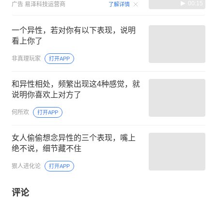
00:15
广告
易泽科技运营商
了解详情
一个异性，若对你有以下表现，说明
看上你了
非真理玩家
打开APP
和异性相处，频繁出现这4种感觉，就
说明你喜欢上对方了
何所欢
打开APP
女人偷偷想念异性的三个表现，嘴上
绝不说，细节藏不住
狠人进化论
打开APP
评论