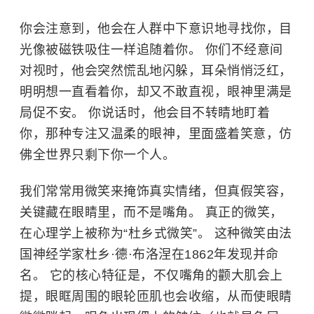
你会注意到，他会在人群中下意识地寻找你，目
光像被磁铁吸住一样追随着你。 你们不经意间
对视时，他会突然慌乱地闪躲，耳朵悄悄泛红，
明明想一直看着你，却又不敢直视，眼神里满是
局促不安。 你说话时，他会目不转睛地盯着
你，那种专注又温柔的眼神，里面盛着笑意，仿
佛全世界只剩下你一个人。
我们常常用微笑来掩饰真实情绪，但真假笑容，
关键藏在眼睛里，而不是嘴角。 真正的微笑，
在心理学上被称为“杜乡式微笑”。 这种微笑由法
国神经学家杜乡·德·布洛涅在1862年发现并命
名。 它的核心特征是，不仅嘴角的颧大肌会上
提，眼眶周围的眼轮匝肌也会收缩，从而使眼睛