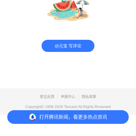
@元宝 写评论
意见反馈
举报中心
隐私政策
Copyright© 1998-
2026
Tencent.All Rights Reserved
打开
腾讯新闻，看更多热点资讯