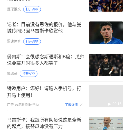
足球推文
打开APP
记者：目前没有恩佐的报价，他与曼
城传闻只因马雷斯卡欣赏他
雷速体育
打开APP
努内斯：会很想念斯通斯和B席；瓜帅
说要离开时很多人都哭了
懂球帝
打开APP
特邀用户：您好！请输入手机号，打
开马上使用！
00:15
广告
云启创想运营商
了解详情
马雷斯卡：我跟所有队员说这是全新
的起点；接替瓜帅没有压力