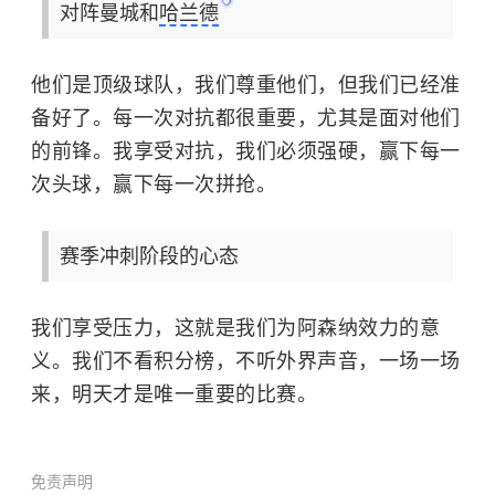
对阵曼城和
哈兰德
他们是顶级球队，我们尊重他们，但我们已经准
备好了。每一次对抗都很重要，尤其是面对他们
的前锋。我享受对抗，我们必须强硬，赢下每一
次头球，赢下每一次拼抢。
赛季冲刺阶段的心态
我们享受压力，这就是我们为阿森纳效力的意
义。我们不看积分榜，不听外界声音，一场一场
来，明天才是唯一重要的比赛。
免责声明