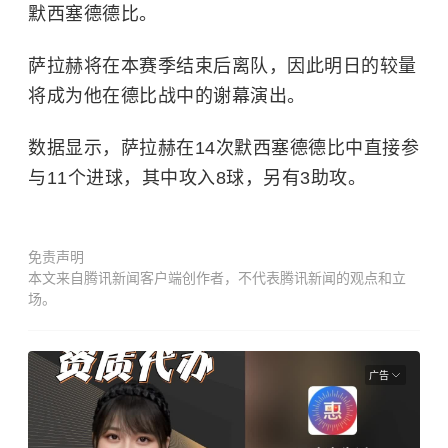
默西塞德德比。
萨拉赫将在本赛季结束后离队，因此明日的较量
将成为他在德比战中的谢幕演出。
数据显示，萨拉赫在14次默西塞德德比中直接参
与11个进球，其中攻入8球，另有3助攻。
免责声明
本文来自腾讯新闻客户端创作者，不代表腾讯新闻的观点和立
场。
广告