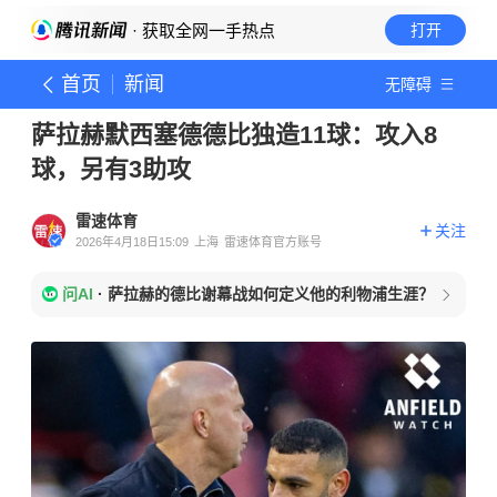
· 获取全网一手热点
打开
首页
新闻
无障碍
萨拉赫默西塞德德比独造11球：攻入8
球，另有3助攻
雷速体育
关注
2026年4月18日15:09
上海
雷速体育官方账号
问AI
·
萨拉赫的德比谢幕战如何定义他的利物浦生涯？