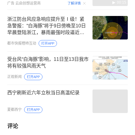
00:15
广告
云启创想运营商
了解详情
浙江防台风应急响应提升至Ⅰ级！紧
急警报：“白海豚”将于9日傍晚至10日
早晨登陆浙江，暴雨最强时段逼近，
局部特大暴雨
都市快报橙柿互动
打开APP
受台风“白海豚”影响，11日至13日我市
将有较强风雨天气
正观新闻
打开APP
西宁刷新近六年立秋当日高温纪录
夏都西宁
打开APP
评论