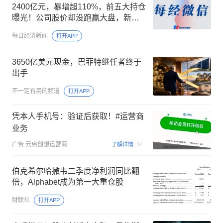
2400亿元，暴增超110%，前五大持仓
曝光！公司股价却没跑赢大盘，新
CEO仍未获投资者充分信任
每日经济新闻
打开APP
3650亿美元现金，巴菲特继任者终于
出手
不一定有用的频道
打开APP
凭本人手机号：验证后获取！#运营商
业务
00:15
广告
云启创想运营商
了解详情
伯克希尔哈撒韦二季度净利润同比翻
倍，Alphabet成为第一大重仓股
财联社
打开APP