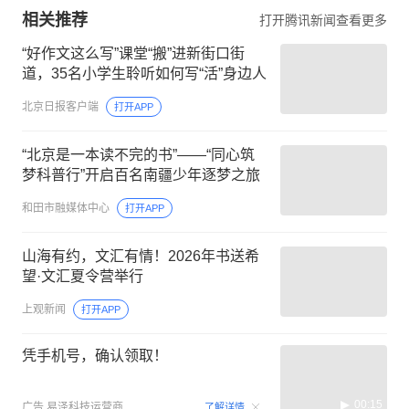
相关推荐
打开腾讯新闻查看更多
“好作文这么写”课堂“搬”进新街口街
道，35名小学生聆听如何写“活”身边人
北京日报客户端
打开APP
“北京是一本读不完的书”——“同心筑
梦科普行”开启百名南疆少年逐梦之旅
和田市融媒体中心
打开APP
山海有约，文汇有情！2026年书送希
望·文汇夏令营举行
上观新闻
打开APP
凭手机号，确认领取！
00:15
广告
易泽科技运营商
了解详情