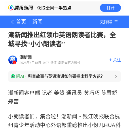
· 获取全网一手热点
打开
首页
新闻
无障碍
潮新闻推出红领巾英语朗读者比赛，全
城寻找“小小朗读者”
潮新闻
关注
2026年4月18日10:07
浙江
潮新闻官方账号
问AI
·
科普故事与英语演讲如何碰撞出科学火花？
潮新闻客户端 记者 姜赟 通讯员 黄巧巧 陈雪娇
郑蕾
小朗读者们，集合啦！潮新闻・钱江晚报联合杭
州青少年活动中心外语部重磅推出小伢儿HUA科