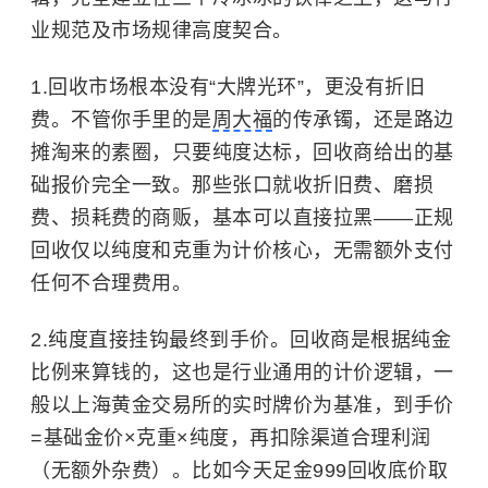
业规范及市场规律高度契合。
回收市场根本没有“大牌光环”，更没有折旧
费。不管你手里的是
周大福
的传承镯，还是路边
摊淘来的素圈，只要纯度达标，回收商给出的基
础报价完全一致。那些张口就收折旧费、磨损
费、损耗费的商贩，基本可以直接拉黑——正规
回收仅以纯度和克重为计价核心，无需额外支付
任何不合理费用。
纯度直接挂钩最终到手价。回收商是根据纯金
比例来算钱的，这也是行业通用的计价逻辑，一
般以上海黄金交易所的实时牌价为基准，到手价
=基础金价×克重×纯度，再扣除渠道合理利润
（无额外杂费）。比如今天足金999回收底价取