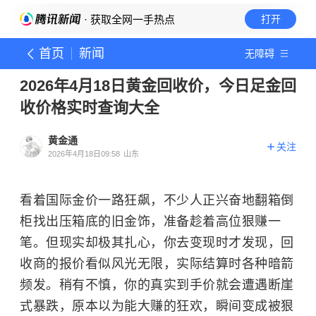
· 获取全网一手热点
打开
首页
新闻
无障碍
2026年4月18日黄金回收价，今日足金回
收价格实时查询大全
黄金通
关注
2026年4月18日09:58
山东
看着国际金价一路狂飙，不少人正兴奋地翻箱倒
柜找出压箱底的旧金饰，准备趁着高位狠赚一
笔。但现实却极其扎心，你去变现时才发现，回
收商的报价看似风光无限，实际结算时各种暗箭
频发。稍有不慎，你的真实到手价就会遭遇断崖
式暴跌，原本以为能大赚的狂欢，瞬间变成被狠