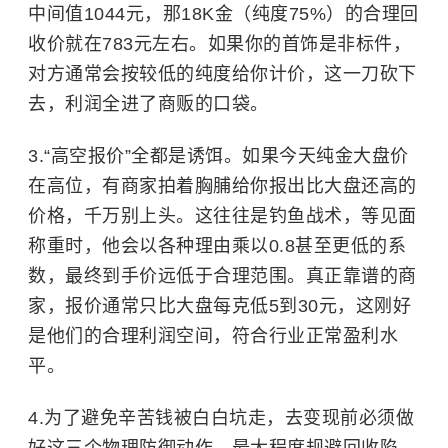
中间值1044元，那18K金（纯度75%）的合理回
收价就在783元左右。如果你的首饰是非标件，
对方通常会按较低的纯度给你计价，这一刀砍下
去，利润全进了商贩的口袋。
“高空报价”全都是诱饵。如果今天纯金大盘价
在高位，有商家拍着胸脯给你报出比大盘还高的
价格，千万别上头。这往往是钓鱼战术，等见面
称重时，他会以各种理由乘以0.8甚至更低的系
数，最终到手价远低于合理范围。真正靠谱的商
家，报价通常只比大盘每克低5到30元，这刚好
是他们的合理利润空间，符合行业正常盈利水
平。
为了避免辛苦钱被白白坑走，去变现前必须做
好这三个物理防御动作，最大程度规避回收陷