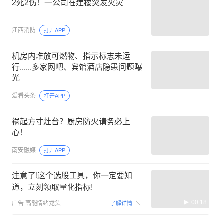
2死2伤！一公司在建楼突发火灾
江西消防
打开APP
机房内堆放可燃物、指示标志未运
行......多家网吧、宾馆酒店隐患问题曝
光
爱看头条
打开APP
祸起方寸灶台？厨房防火请务必上
心！
南安融媒
打开APP
注意了!这个选股工具，你一定要知
道，立刻领取量化指标!
00:18
广告
高能情绪龙头
了解详情