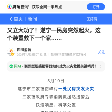
· 获取全网一手热点
打开
首页
新闻
无障碍
又立大功了！遂宁一民房突然起火，这
个装置救下一个家……
四川消防
关注
2026年4月18日07:31
四川
四川省消防救援总队官方账号
问AI
·
联网型烟感报警器如何成为火灾救援关键哨兵？
3月10日
遂宁市三家镇南峰村
一处民房突发火灾
三家镇政府专职消防救援站接警后
快速响应、科学处置