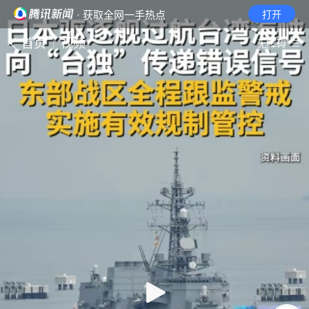
· 获取全网一手热点
打开
首页
视频
无障碍