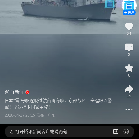
关注
24
3
6
@
直新闻
19
日本“雷”号驱逐舰过航台湾海峡，东部战区：全程跟监警
戒！坚决捍卫国家主权！
2026-04-17 23:15
发布于
广东
打开
腾讯新闻客户端说两句