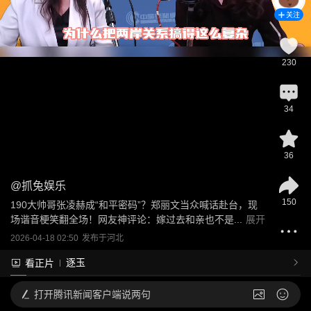
关注
230
34
36
@
抓兔娱乐
150
190大帅哥张凌赫成“和平密码”？郑丽文当众喊话赴台，现
场谐音梗笑翻全场！网友神评论：嫁过去和亲也不是...
展开
2026-04-18 02:50
发布于
河北
逐玉
看正片
打开
腾讯新闻客户端说两句