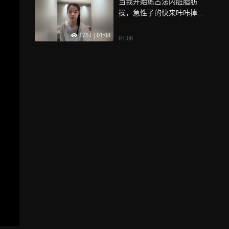
当我开始练古法内脏脂肪
操，急性子的快来咔咔掉
秤，一起来健康减脂变美吧
1714
|
01:08
07-06