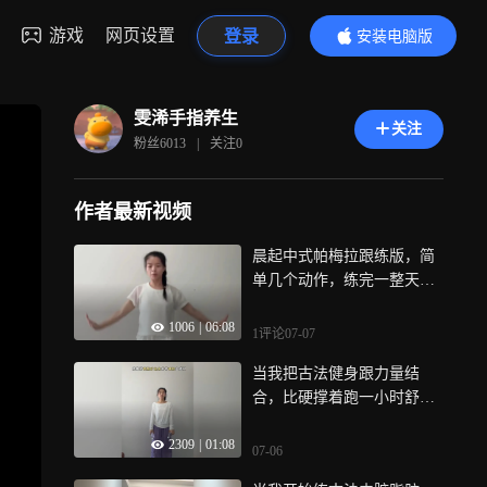
游戏
网页设置
登录
安装电脑版
内容更精彩
雯浠手指养生
关注
粉丝
6013
|
关注
0
作者最新视频
晨起中式帕梅拉跟练版，简
单几个动作，练完一整天都
活力满满
1006
|
06:08
1评论
07-07
当我把古法健身跟力量结
合，比硬撑着跑一小时舒
服，巨暴汗
2309
|
01:08
07-06