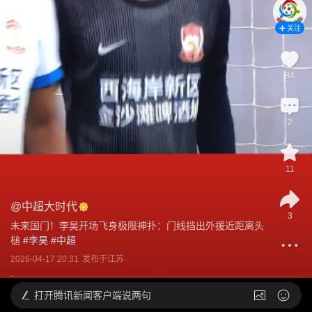
关注
84
2
11
@
中超大时代
3
未来国门！李昊开场飞身极限神扑：门线挡出外援近距离头
槌
 #
李昊
 #
中超
2026-04-17 20:31
发布于
江苏
打开
腾讯新闻客户端说两句