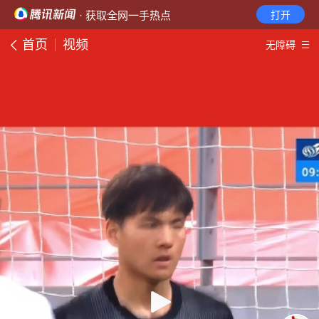
· 获取全网一手热点
打开
首页
视频
无障碍