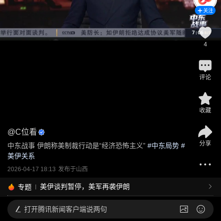
关注
4
评论
收藏
@
C位看
分享
中东战事 伊朗称美制裁行动是“经济恐怖主义”
 #
中东局势
 #
美伊关系
2026-04-17 18:13
发布于
山西
美伊谈判暂停，美军再袭伊朗
专题
打开
腾讯新闻客户端说两句