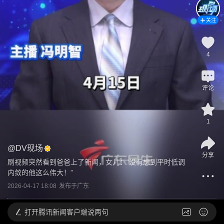
关注
4
评论
1
@
DV现场
分享
刷视频突然看到爸爸上了新闻，女儿：“没有想到平时低调
内敛的他这么伟大！”
2026-04-17 18:08
发布于
广东
打开
腾讯新闻客户端说两句