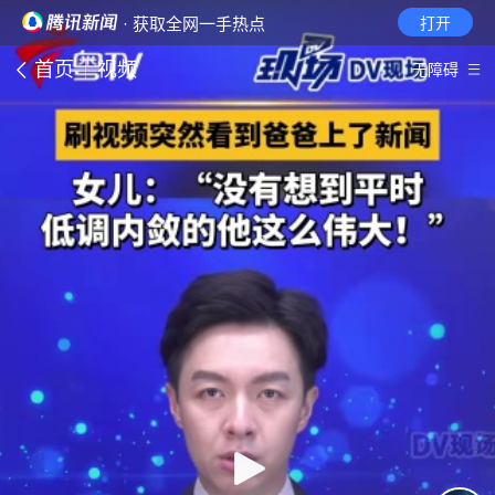
· 获取全网一手热点
打开
首页
视频
无障碍