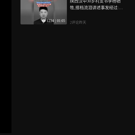
陕西汉中30岁村支书李杨牺
牲,搭档流泪讲述事发经过:
“就像有一种什么力量,他把
1234
|
01:05
我推上去了”
2评论
昨天