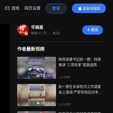
游戏
网页设置
登录
安装电脑版
内容更精彩
华商报
关注
粉丝
112.7万
|
关注
2
作者最新视频
陕西省委书记赵一德：持续
推进“三项改革”拓面提质增
效 推动科技创造力加速向现
112
|
03:33
实生产力转化
-4小时前
赵一德在全省防汛工作调度
会上强调 严密有效应对本轮
强降雨 扎实做好防汛救灾各
320
|
02:04
项工作
20小时前