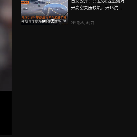
首次公开！只差5米就坠海万
米高空失压缺氧，歼15试飞
员为何勇敢无畏？
2.6万
|
02:38
2评论
-6小时前