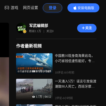
游戏
网页设置
登录
安装电脑版
内容更精彩
军武编辑部
关注
粉丝
1.1万
|
关注
0
作者最新视频
中国教10现身南海黄岩岛，
小巧省钱低速性能好，专克
菲律宾小飞机
6.1万
|
03:28
10评论
-6小时前
一天涌入5万！谣言引发偷渡
潮致80人死亡，西班牙摩洛
哥有什么仇怨？
1.7万
|
04:12
2评论
-6小时前