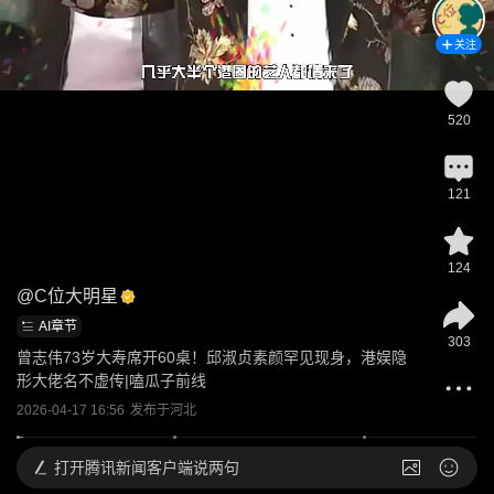
关注
520
121
124
@
C位大明星
AI章节
303
曾志伟73岁大寿席开60桌！邱淑贞素颜罕见现身，港娱隐
形大佬名不虚传|嗑瓜子前线
2026-04-17 16:56
发布于
河北
打开
腾讯新闻客户端说两句