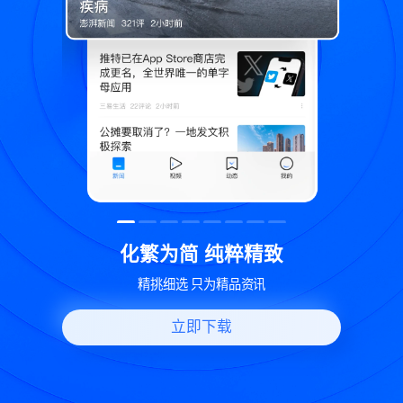
粹精致
世界变化 热问一下
品资讯
好问题好回答 多元视角看问题
立即下载