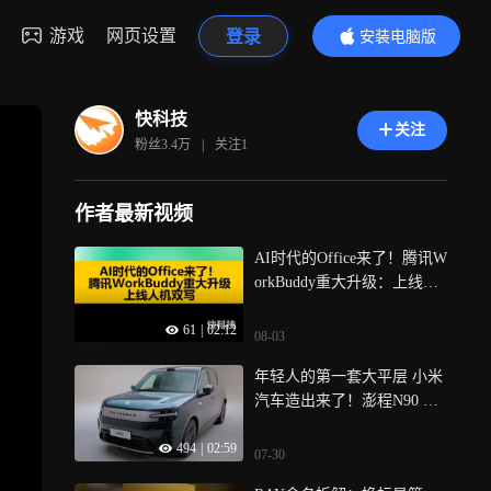
游戏
网页设置
登录
安装电脑版
内容更精彩
快科技
关注
粉丝
3.4万
|
关注
1
作者最新视频
AI时代的Office来了！腾讯W
orkBuddy重大升级：上线人
机双写
61
|
02:12
08-03
年轻人的第一套大平层 小米
汽车造出来了！澎程N90 Ma
x五大卖点一条视频看完
494
|
02:59
07-30