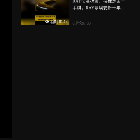
RAY命名拆解：换标是第一
手棋，RAY是埃安新十年的
棋眼
258
|
01:18
6评论
07-30