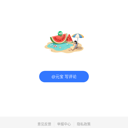
@元宝 写评论
意见反馈
举报中心
隐私政策