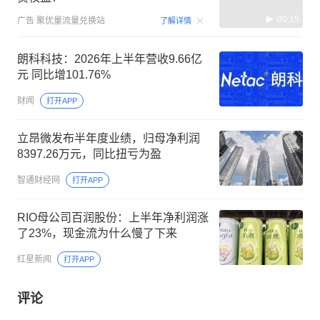
00:15
广告
聚优量流量兑换站
了解详情
朗科科技：2026年上半年营收9.66亿
元 同比增101.76%
财闻
打开APP
立昂微发布半年度业绩，归母净利润
8397.26万元，同比扭亏为盈
智通财经网
打开APP
RIO母公司百润股份：上半年净利润涨
了23%，现金流为什么慢了下来
红星新闻
打开APP
评论