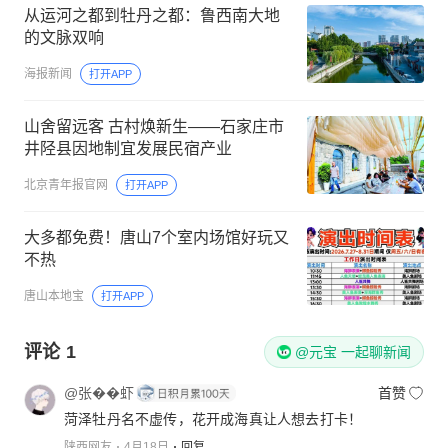
从运河之都到牡丹之都：鲁西南大地
的文脉双响
海报新闻
打开APP
山舍留远客 古村焕新生——石家庄市
井陉县因地制宜发展民宿产业
北京青年报官网
打开APP
大多都免费！唐山7个室内场馆好玩又
不热
唐山本地宝
打开APP
评论
1
@元宝 一起聊新闻
@张��虾
首赞
菏泽牡丹名不虚传，花开成海真让人想去打卡！
陕西网友
4月18日
回复