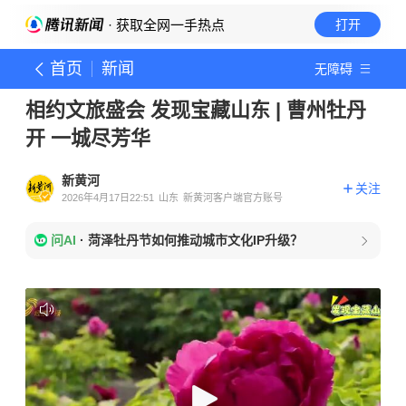
· 获取全网一手热点
打开
首页
新闻
无障碍
相约文旅盛会 发现宝藏山东 | 曹州牡丹
开 一城尽芳华
新黄河
关注
2026年4月17日22:51
山东
新黄河客户端官方账号
问AI
·
菏泽牡丹节如何推动城市文化IP升级？