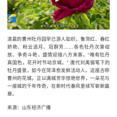
清晨的曹州牡丹园早已游人如织，鲁菏红、春红
娇艳、粉云追月、冠群芳……各色牡丹次第绽
放、争奇斗艳，盛情迎接八方来客。“唯有牡丹
真国色，花开时节动京城。” 唐代刘禹锡笔下的
牡丹盛景，如今在菏泽愈发鲜活动人。这座古称
曹州的花城，正以满城芳华惊艳世界，一朵花与
一座城的千年传奇，在新时代春风里续写崭新篇
章。
来源：山东经济广播