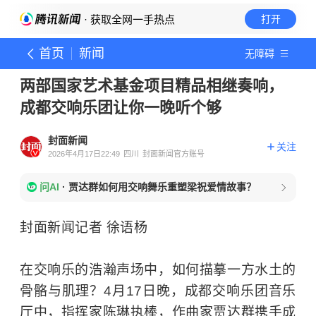
· 获取全网一手热点
打开
首页
新闻
无障碍
两部国家艺术基金项目精品相继奏响，
成都交响乐团让你一晚听个够
封面新闻
关注
2026年4月17日22:49
四川
封面新闻官方账号
问AI
·
贾达群如何用交响舞乐重塑梁祝爱情故事？
封面新闻记者 徐语杨
在交响乐的浩瀚声场中，如何描摹一方水土的
骨骼与肌理？4月17日晚，成都交响乐团音乐
厅中，指挥家陈琳执棒，作曲家贾达群携手成