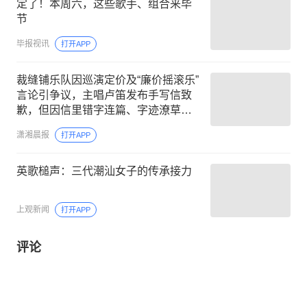
定了！本周六，这些歌手、组合来毕
节
毕报视讯
打开APP
裁缝铺乐队因巡演定价及“廉价摇滚乐”
言论引争议，主唱卢笛发布手写信致
歉，但因信里错字连篇、字迹潦草，
反遭乐迷更大规模群嘲
潇湘晨报
打开APP
英歌槌声：​三代潮汕女子的传承接力
上观新闻
打开APP
评论