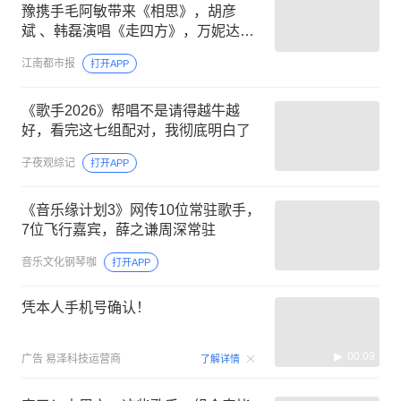
豫携手毛阿敏带来《相思》，胡彦
斌 、韩磊演唱《走四方》，万妮达、
吴碧霞演绎王力宏的《花田错》
江南都市报
打开APP
《歌手2026》帮唱不是请得越牛越
好，看完这七组配对，我彻底明白了
子夜观综记
打开APP
《音乐缘计划3》网传10位常驻歌手，
7位飞行嘉宾，薛之谦周深常驻
音乐文化钢琴咖
打开APP
凭本人手机号确认！
00:09
广告
易泽科技运营商
了解详情