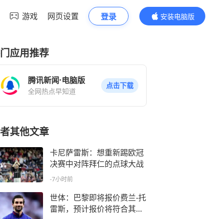
游戏
网页设置
登录
安装电脑版
内容更精彩
门应用推荐
腾讯新闻·电脑版
点击下载
全网热点早知道
者其他文章
卡尼萨雷斯：想重新踢欧冠
决赛中对阵拜仁的点球大战
-7小时前
世体：巴黎即将报价费兰-托
雷斯，预计报价将符合其当