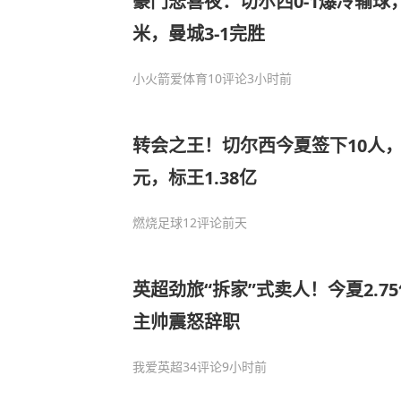
豪门悲喜夜：切尔西0-1爆冷输球，
米，曼城3-1完胜
小火箭爱体育
10评论
3小时前
转会之王！切尔西今夏签下10人
元，标王1.38亿
燃烧足球
12评论
前天
英超劲旅“拆家”式卖人！今夏2.7
主帅震怒辞职
我爱英超
34评论
9小时前