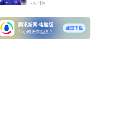
前价值
-7小时前
腾讯新闻·电脑版
点击下载
24小时陪你追热点