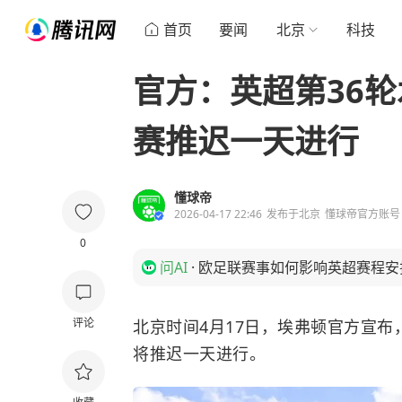
首页
要闻
北京
科技
官方：英超第36
赛推迟一天进行
懂球帝
2026-04-17 22:46
发布于
北京
懂球帝官方账号
0
问AI
·
欧足联赛事如何影响英超赛程安
评论
北京时间4月17日，埃弗顿官方宣布
将推迟一天进行。