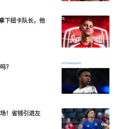
英镑拿下纽卡队长，他
吗？
中场！省钱引进左