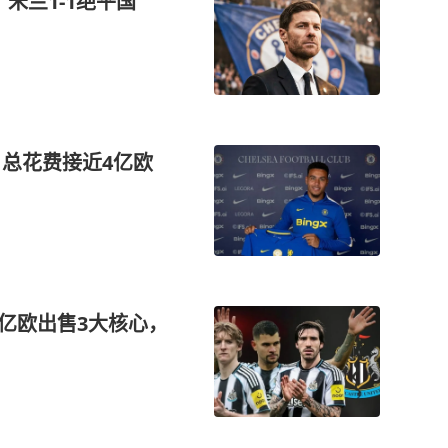
米兰1-1绝平国
，总花费接近4亿欧
5亿欧出售3大核心，