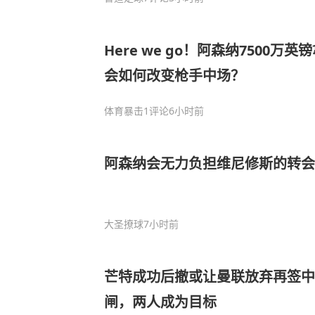
Here we go！阿森纳7500万
会如何改变枪手中场？
体育暴击
1评论
6小时前
阿森纳会无力负担维尼修斯的转会
大圣撩球
7小时前
芒特成功后撤或让曼联放弃再签
闸，两人成为目标