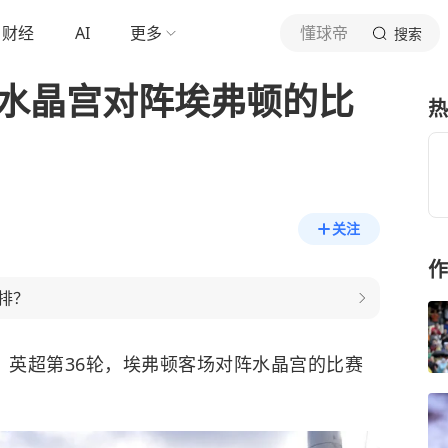
财经
AI
更多
懂球帝
搜索
轮水晶宫对阵埃弗顿的比
热
关注
作
排？
，英超第36轮，埃弗顿客场对阵水晶宫的比赛