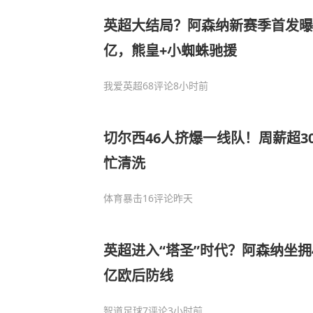
英超大结局？阿森纳新赛季首发曝
亿，熊皇+小蜘蛛驰援
我爱英超
68评论
8小时前
切尔西46人挤爆一线队！周薪超3
忙清洗
体育暴击
16评论
昨天
英超进入“塔圣”时代？阿森纳坐拥4.
亿欧后防线
智道足球
7评论
3小时前