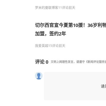
罗米的曼联博客
11评论
前天
切尔西官宣今夏第10援！36岁利
加盟，签约2年
我爱英超
15评论
前天
评论
0
文明上网理性发言，请遵守
《新闻评论服务
请