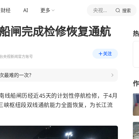
财经
AI
更多
央视新闻
搜索
线船闸完成检修恢复通航
热
关注
台央视新闻官方账号
次最难的一次？
作
南线船闸历经近45天的计划性停航检修，于4月
，三峡枢纽段双线通航能力全面恢复，为长江流