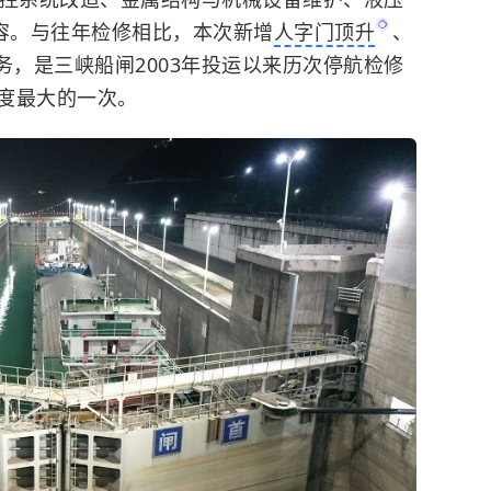
内容。与往年检修相比，本次新增
人字门顶升
、
务，是三峡船闸2003年投运以来历次停航检修
度最大的一次。