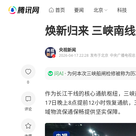
首页
要闻
北京
科技
焕新归来 三峡南
央视新闻
2026-04-17 22:28
发布于
北京
中央广播电视总
问AI
·
为何本次三峡船闸检修被称为历
0
作为长江干线的核心通航枢纽，三峡
17日晚上8点提前12小时恢复通航
评论
域物流保通保畅提供坚实保障。