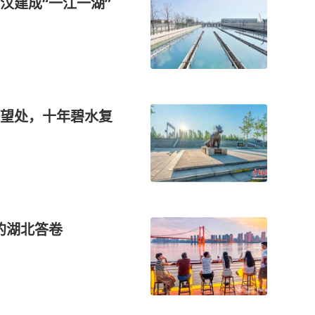
汉建成“一江一湖”
望处，十年碧水复
里的湖北答卷