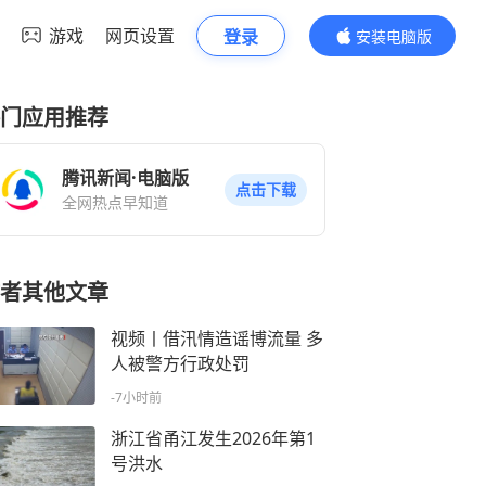
游戏
网页设置
登录
安装电脑版
内容更精彩
门应用推荐
腾讯新闻·电脑版
点击下载
全网热点早知道
者其他文章
视频丨借汛情造谣博流量 多
人被警方行政处罚
-7小时前
浙江省甬江发生2026年第1
号洪水