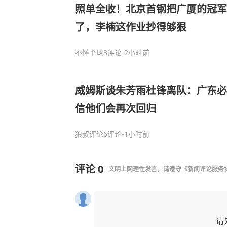
照单全收！北京首钢把广厦的冠军
了，李楠这作业抄得够狠
不懂个球
3评论
-2小时前
威姆斯谈朱芳雨杜锋离队：广东必
信他们会再次回归
狼叔评论
6评论
-1小时前
评论
0
文明上网理性发言，请遵守
《新闻评论服务
请