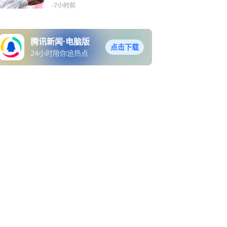
奥曼德
-7小时前
腾讯新闻·电脑版
点击下载
24小时陪你追热点