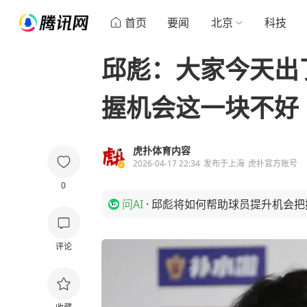
首页
要闻
北京
科技
邱彪：大家今天出
握机会这一块不好
虎扑体育内容
2026-04-17 22:34
发布于
上海
虎扑官方账号
0
问AI
·
邱彪将如何帮助球员提升机会把
评论