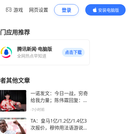
游戏
网页设置
登录
安装电脑版
内容更精彩
门应用推荐
腾讯新闻·电脑版
点击下载
全网热点早知道
者其他文章
一诺发文：今日一战，穷奇
给我力量；陈伟霆回复：兄
弟加油
-7小时前
TA：皇马1亿/1.2亿/1.4亿3
次报价，穆帅用法语游说迪