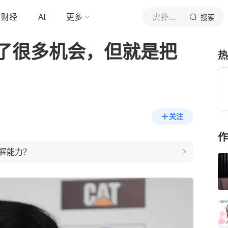
财经
AI
更多
虎扑体育内容
搜索
了很多机会，但就是把
热
关注
作
握能力？