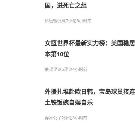
国，进死亡之组
体坛微侃球
7评论
5小时前
女篮世界杯最新实力榜：美国稳居第
本第10位
狼叔评论
6评论
4小时前
外援扎堆赴欧日韩，宝岛球员接连
土铁饭碗自娱自乐
弄月公子
2评论
8小时前