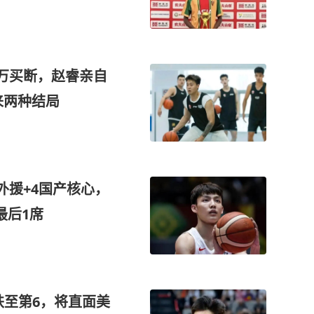
0万买断，赵睿亲自
来两种结局
外援+4国产核心，
最后1席
跌至第6，将直面美