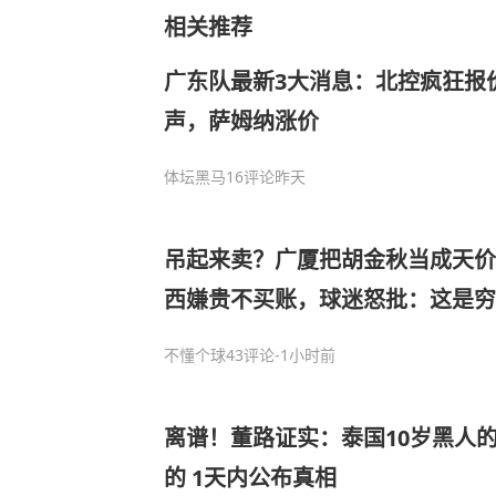
相关推荐
广东队最新3大消息：北控疯狂报
声，萨姆纳涨价
体坛黑马
16评论
昨天
吊起来卖？广厦把胡金秋当成天价
西嫌贵不买账，球迷怒批：这是穷
不懂个球
43评论
-1小时前
离谱！董路证实：泰国10岁黑人
的 1天内公布真相