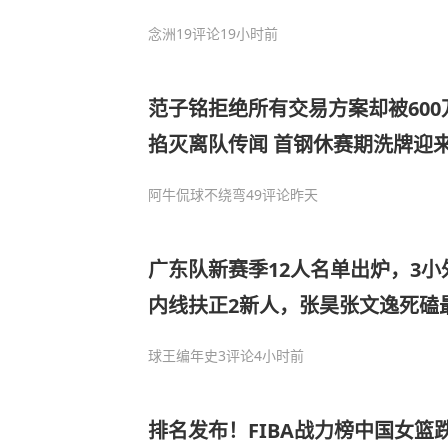
念洲
19评论
19小时前
范子铭拒绝所有交易方案却被60
掐灭离队传闻 首钢休赛期洗牌迎
阿牛侃球不绕弯
49评论
昨天
广东队新赛季12人名单出炉，3小
内线扶正2新人，张昊张文逸死磕
球王编年史
3评论
4小时前
排名发布！FIBA战力榜中国女篮