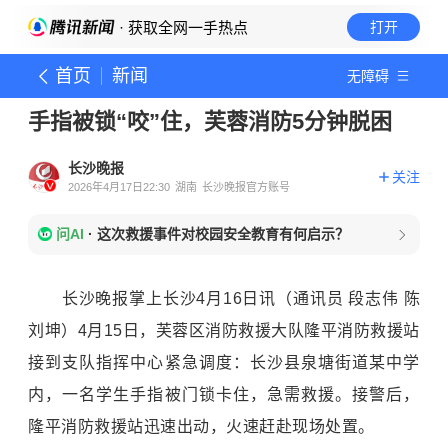
· 获取全网一手热点
打开
首页
新闻
无障碍
手指被锁“咬”住，芙蓉消防5分钟脱困
长沙晚报
关注
2026年4月17日22:30
湖南
长沙晚报官方账号
问AI
·
这次救援事件对校园安全教育有何启示？
长沙晚报掌上长沙4月16日讯（通讯员 段志伟 陈
刘坤）4月15日，芙蓉区消防救援大队隆平消防救援站
接到支队指挥中心紧急调度：长沙县泉塘街道某中学
内，一名学生手指被门锁卡住，急需救援。接警后，
隆平消防救援站迅速出动，火速赶赴现场处置。