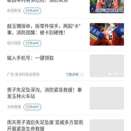
被困车内有多危险？消防实测
央视新闻
打开APP
敲玉镯保命，拆零件保手，两起“卡”
事，消防提醒：被卡别硬拽！
绍兴消防
打开APP
输入手机号：一键领取
00:15
广告
易泽科技运营商
了解详情
男子失足坠深沟，消防紧急救援！事
发玉林火车站
玉林晚报
打开APP
雨天男子酒后失足坠崖 宣威多方冒雨
开展紧急生命救援