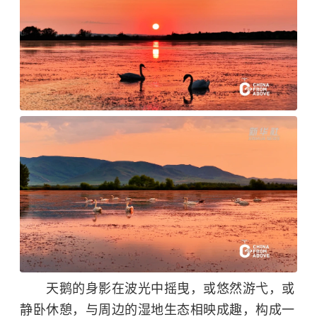
天鹅的身影在波光中摇曳，或悠然游弋，或
静卧休憩，与周边的湿地生态相映成趣，构成一