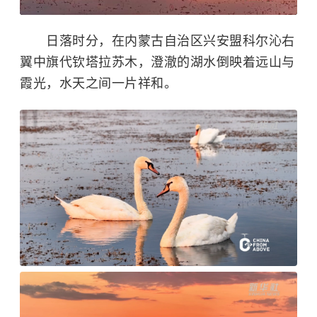
日落时分，在内蒙古自治区兴安盟科尔沁右
翼中旗代钦塔拉苏木，澄澈的湖水倒映着远山与
霞光，水天之间一片祥和。