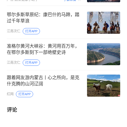
鄂尔多斯草原纪：康巴什的马蹄，踏
过千年草浪
江南次仁
打开APP
准格尔黄河大峡谷：黄河用百万年，
在鄂尔多斯刻下一部绝壁史诗
江南次仁
打开APP
跟着网友游内蒙古丨心之所向，是克
什克腾的山河辽阔
红网
打开APP
评论