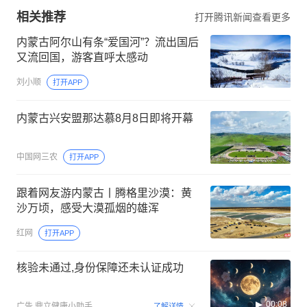
相关推荐
打开腾讯新闻查看更多
内蒙古阿尔山有条“爱国河”？流出国后
又流回国，游客直呼太感动
刘小顺
打开APP
内蒙古兴安盟那达慕8月8日即将开幕
中国网三农
打开APP
跟着网友游内蒙古丨腾格里沙漠：黄
沙万顷，感受大漠孤烟的雄浑
红网
打开APP
核验未通过,身份保障还未认证成功
00:08
广告
鼎立健康小助手
了解详情