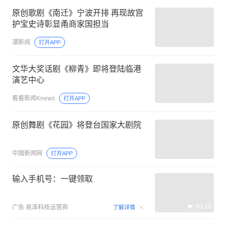
原创歌剧《南迁》宁波开排 再现故宫
护宝史诗彰显甬商家国担当
潮新闻
打开APP
文华大奖话剧《柳青》即将登陆临港
演艺中心
看看新闻Knews
打开APP
原创舞剧《花园》将登台国家大剧院
中国新闻网
打开APP
输入手机号：一键领取
00:15
广告
易泽科技运营商
了解详情