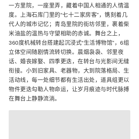
一方里院，一座里弄，藏着中国人相通的人情温
度。上海石库门里的“七十二家房客”，镌刻着几
代人的城市记忆；青岛里院的街坊邻里，裹着柴
米油盐的温热与守望相助的赤诚。舞台之上，
360度机械转台搭建起沉浸式“生活博物馆”，6组
立体空间随剧情流转切换。晨烟袅袅、邻里夜
话、婚丧嫁娶、四季更迭，在转台与光影间无缝
衔接。小到旧家具、老器物，大到院落格局、生
活动线，每一处细节都有生活出处，道具组更以
物件更迭勾勒人物命运，让岁月痕迹与时代脉搏
在舞台上静静流淌。