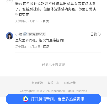
舞台转台设计挺巧妙不过道具旧家具看着有点太新
了，像新刷过漆，但整体沉浸感确实强，邻里日常演
得特实在
天津网友
4月18日
回复
小妮
首赞
里院里弄同框，烟火气直接拉满！
辽宁网友
4月18日
回复
已显示全部评论
意见反馈
举报中心
隐私政策
Copyright© 1998-
2026
Tencent.All Rights Reserved
打开
腾讯新闻，看更多热点资讯