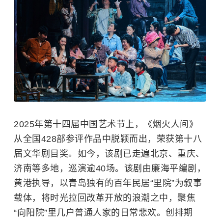
2025年第十四届中国艺术节上，《烟火人间》
从全国428部参评作品中脱颖而出，荣获第十八
届文华剧目奖。如今，该剧已走遍北京、重庆、
济南等多地，巡演逾40场。该剧由廉海平编剧，
黄港执导，以青岛独有的百年民居“里院”为叙事
载体，将时光拉回改革开放的浪潮之中，聚焦
“向阳院”里几户普通人家的日常悲欢。创排期