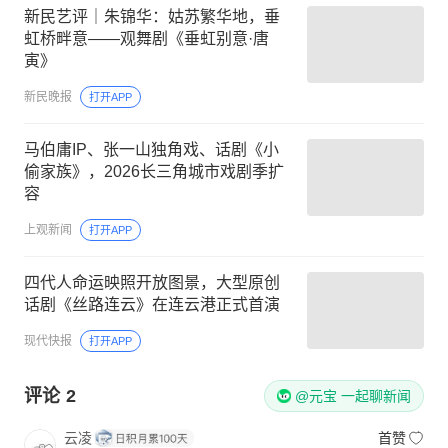
新民艺评｜朱锦华：姑苏繁华地，垂
虹桥畔意——观舞剧《垂虹别意·唐
寅》
新民晚报
打开APP
马伯庸IP、张一山独角戏、话剧《小
偷家族》，2026长三角城市戏剧季扩
容
上观新闻
打开APP
四代人命运映照开放图景，大型原创
话剧《丝路连云》在连云港正式首演
现代快报
打开APP
评论
2
@元宝 一起聊新闻
云凌
首赞