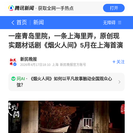
· 获取全网一手热点
打开
首页
新闻
无障碍
一座青岛里院，一条上海里弄，原创现
实题材话剧《烟火人间》5月在上海首演
新民晚报
关注
2026年4月17日18:10
上海
新民晚报官方账号
问AI
·
《烟火人间》如何以平凡故事触动全国观众心
弦？