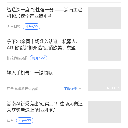
智造深一度 韧性强十分 ——湖南工程
机械加速全产业链重构
湖南日报
打开APP
拿下30余国市场准入认证！机器人、
AR眼镜等“柳州造”远销欧美、东盟
柳报传媒微报
打开APP
输入手机号：一键领取
00:15
广告
易泽科技运营商
了解详情
湖南AI新秀亮出“硬实力”！这场大赛还
为获奖者送上“创业礼包”
红网
打开APP