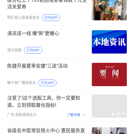
医务社工丨726名困境患者领取千元生
活关爱券
韩红爱心慈善基金会
打开APP
清凉送一线 暖“新”更暖心
滹沱视窗
打开APP
陈健开展夏季安康“三送”活动
睢宁县广播电视台
打开APP
注意了!这个选股工具，你一定要知
道，立刻领取量化指标!
00:18
广告
高能情绪龙头
了解详情
省级名中医常驻铁火中心 惠民服务直