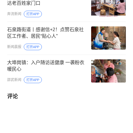
达老百姓家门口
奔流新闻
打开APP
石泉路街道丨感谢信+2！点赞石泉社
区工作者、居民“贴心人”
新闻晨报
打开APP
大埠岗镇：入户随访送健康 一袭粉衣
暖民心
邵武新闻
打开APP
评论