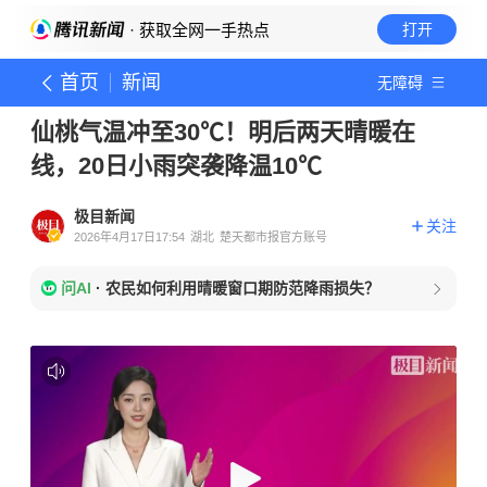
· 获取全网一手热点
打开
首页
新闻
无障碍
仙桃气温冲至30℃！明后两天晴暖在
线，20日小雨突袭降温10℃
极目新闻
关注
2026年4月17日17:54
湖北
楚天都市报官方账号
问AI
·
农民如何利用晴暖窗口期防范降雨损失？