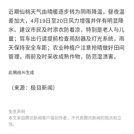
近期仙桃天气由晴暖逐步转为阴雨降温，昼夜温
差加大，4月19日至20日风力增强并伴有明显降
水。建议市民及时添衣防着凉，特别是老人与儿
童；驾车出行请提前检查雨刮器及灯光系统，雨
天保持安全车距；农业种植户注意抢晴做好田间
管理，雨前及时采收成熟作物，防范湿渍害。
此稿由AI生成
（来源：极目新闻）
免责声明
本文来自腾讯新闻客户端创作者，不代表腾讯新闻的观点和立
场。