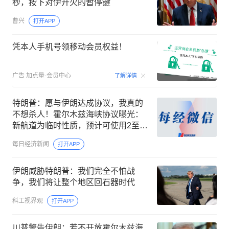
秒，按下对伊开火的暂停键
曹兴
打开APP
凭本人手机号领移动会员权益！
00:15
广告
加点量-会员中心
了解详情
特朗普：愿与伊朗达成协议，我真的
不想杀人！霍尔木兹海峡协议曝光：
新航道为临时性质，预计可使用2至4
个月；伊朗：协议与美国无关
每日经济新闻
打开APP
伊朗威胁特朗普：我们完全不怕战
争，我们将让整个地区回石器时代
科工视界观
打开APP
川普警告伊朗：若不开放霍尔木兹海