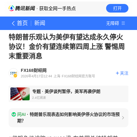
· 获取全网一手热点
打开
首页
新闻
无障碍
特朗普乐观认为美伊有望达成永久停火
协议！金价有望连续第四周上涨 警惕周
末重要消息
FX168财经网
关注
2026年4月17日12:44
上海
FX168财经网官方账号
专题
·
美伊谈判暂停，美军再袭伊朗
2.4亿
阅读
问AI
·
特朗普乐观表态如何影响美伊停火协议的市场预
期？