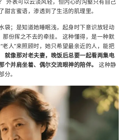
？ 外表可以云淡风轻，但内心的沟壑只有自己
越了甜言蜜语，渗透到了生活的肌理里。
水袋；是知道她睡眠浅，起身时下意识放轻动
，那份挥之不去的牵挂。 这种懂得，是一种默
“老人”来照顾时，她只希望最亲近的人，能把
。
就像那对老夫妻，晚饭后总要一起看两集电
那个并肩坐着、偶尔交流眼神的陪伴。
这种静
部分。