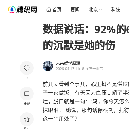
首页
要闻
北京
科技
数据说话：92%的
的沉默是她的伤
未来哲学原理
2026-04-17 11:18
发布于
山东
0
前几天看到个事儿，心里挺不是滋味
子一家做饭，有天因为血压高躺了半
灶，脱口就是一句：“妈，你今天怎么
评论
抹眼泪。 她说，那句话像根刺，扎得
这一个用处了？