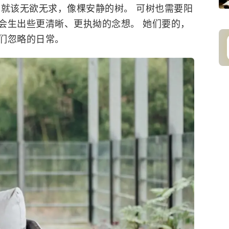
，就该无欲无求，像棵安静的树。 可树也需要阳
会生出些更清晰、更执拗的念想。 她们要的，
们忽略的日常。