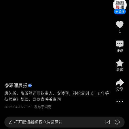
关注
1
评论
收藏
@
潇湘晨报
分享
唐艺昕、陶昕然还原祺贵人、安陵容，孙怡复刻《十五年等
待候鸟》黎璃，网友直呼爷青回
2026-04-16 20:53
发布于
湖南
打开
腾讯新闻客户端说两句