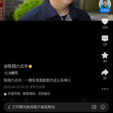
关注
163
18
35
@
陈翔六点半
AI章节
33
陈翔六点半：一辆车里竟能聚齐这么多神人
2026-04-16 20:28
发布于
云南
作者声明：剧情演绎，仅供娱乐
打开
腾讯新闻客户端说两句