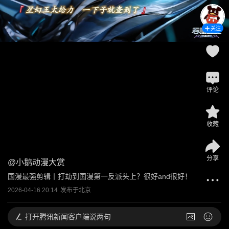
关注
评论
收藏
分享
@
小鹅动漫大赏
国漫最强剪辑丨打劫到国漫第一反派头上？很好and很好！
2026-04-16 20:14
发布于
北京
打开
腾讯新闻客户端说两句