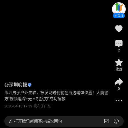
关注
2
收藏
@
深圳晚报
5
深圳男子户外失联，被发现时侧躺在海边峭壁位置！大鹏警
方“视频追踪+无人机接力”成功搜救
2026-04-16 17:39
发布于
广东
打开
腾讯新闻客户端说两句