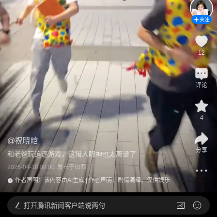
关注
12
评论
4
@
祝晓晗
分享
和老爸玩追逐游戏，这猎人眼神也太离谱了
2026-04-18 08:00
发布于
山西
作者声明：该内容由AI生成 | 作者声明：剧情演绎，仅供娱乐
打开
腾讯新闻客户端说两句