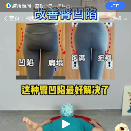
· 获取全网一手热点
打开
首页
视频
无障碍