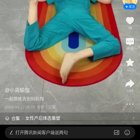
关注
38
评论
123
@
小周瑜伽
183
一起跟练告别妈妈臀
2026-04-17 06:05
发布于
安徽
女性产后体态重塑
合集
打开
腾讯新闻客户端说两句