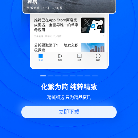
精致
世界变化 热问一下
讯
好问题好回答 多元视角看问题
立即下载