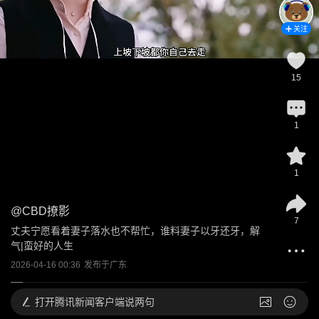
关注
15
1
1
@
CBD撩影
7
丈夫宁愿看着妻子落水也不帮忙，谁料妻子以牙还牙，解
气|蛮好的人生
2026-04-16 00:36
发布于
广东
打开
腾讯新闻客户端说两句