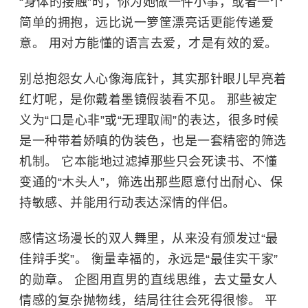
“身体的接触”时，你为她做一件小事，或者一个
简单的拥抱，远比说一箩筐漂亮话更能传递爱
意。 用对方能懂的语言去爱，才是有效的爱。
别总抱怨女人心像海底针，其实那针眼儿早亮着
红灯呢，是你戴着墨镜假装看不见。 那些被定
义为“口是心非”或“无理取闹”的表达，很多时候
是一种带着娇嗔的伪装色，也是一套精密的筛选
机制。 它本能地过滤掉那些只会死读书、不懂
变通的“木头人”，筛选出那些愿意付出耐心、保
持敏感、并能用行动表达深情的伴侣。
感情这场漫长的双人舞里，从来没有颁发过“最
佳辩手奖”。 衡量幸福的，永远是“最佳实干家”
的勋章。 企图用直男的直线思维，去丈量女人
情感的复杂抛物线，结局往往会死得很惨。 平