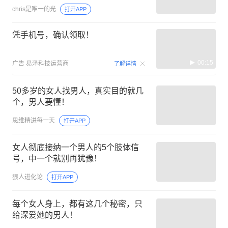
chris是唯一的光
打开APP
凭手机号，确认领取！
00:15
广告
易泽科技运营商
了解详情
50多岁的女人找男人，真实目的就几
个，男人要懂！
思维精进每一天
打开APP
女人彻底接纳一个男人的5个肢体信
号，中一个就别再犹豫！
狠人进化论
打开APP
每个女人身上，都有这几个秘密，只
给深爱她的男人！