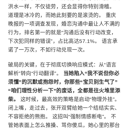
洪水一样，不仅徒劳，还会显得你特别滑稽。
道理是冰冷的，而她此刻要的是滚烫的。 重庆
晚报的一项调查发现，婚恋沟通中最让人不满的
行为，排名第一的就是“沟通后没有行动改变，
下次犯同样的错误”，占比高达57.1%。 语言承
诺了一万次，不如行动兑现一次。
破局的关键，在于彻底切换响应模式：从“语言
解析”转向“行动翻译”。
当她陷入“我不说但你必
须懂”的沉默或抱怨时，你那些“宝贝别生气了”
“咱们理性分析一下”的废话，全都是往火堆里添
柴。
这时候，最高效的策略是启动“物理外挂”。
闭上嘴，走过去，张开双臂给她一个结结实实、
不容拒绝的熊抱。 这招叫“强制情感断电”。 不
管她表面上怎么推搡、骂你傻瓜，她心里的那台