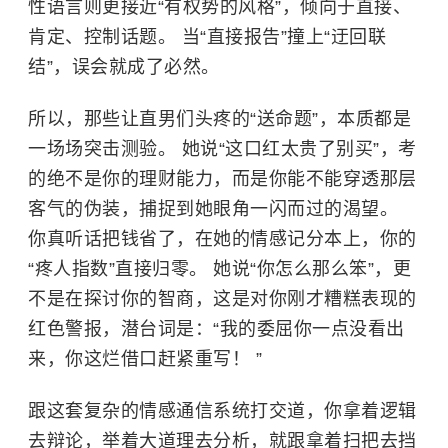
性语言则更接近“有权势的风格”，倾向于直接、
肯定、控制话题。 当“直接报告”撞上“迂回联
结”，误会就成了必然。
所以，那些让直男们头疼的“送命题”，本质都是
一场场突击测验。 她说“这口红太贵了别买”，考
的绝不是你的理财能力，而是你能不能穿透那层
客气的伪装，捕捉到她眼角一闪而过的渴望。
你真听话把钱省了，在她的情感记分本上，你的
“疼人指数”直接归零。 她说“你怎么那么笨”，更
不是在探讨你的智商，这是对你刚才糟糕表现的
红色警报，潜台词是：“我的委屈你一点没看出
来，你这烂借口赶紧重写！ ”
跟这套复杂的情感通信系统打交道，你拿着逻辑
去辩论，举着大道理去分析，就跟拿着扫把去挡