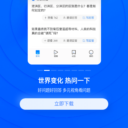
致
世界变化 热问一下
好问题好回答 多元视角看问题
立即下载