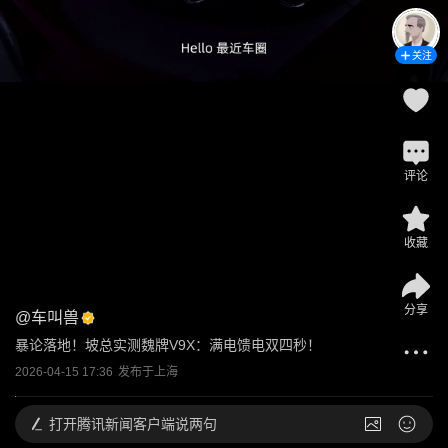
关注
评论
收藏
分享
@
车叫兽
暴论落地！坡总实测魏牌V9X：满电馈电双四秒！
2026-04-15 17:36
发布于
上海
打开
腾讯新闻客户端说两句