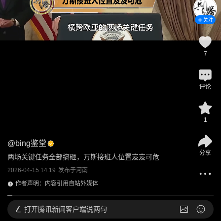
关注
7
评论
1
@
bing鉴堂
分享
两场关键任务全部搞砸，万斯接班人位置岌岌可危
2026-04-15 14:19
发布于
河南
作者声明：内容引用自站外媒体
打开
腾讯新闻客户端说两句