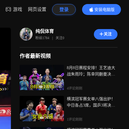
游戏
网页设置
登录
安装电脑版
内容更精彩
纯侃体育
关注
粉丝
1784
|
关注
0
作者最新视频
8月8日赛程安排！王艺迪大
战朱雨玲；陈幸同蒯曼决战
日乒强敌
2.1万
|
00:40
4评论
刚刚
横滨冠军赛女单八强出炉！
中日各占3席，国乒3将决战
强敌
2477
|
00:32
1评论
刚刚