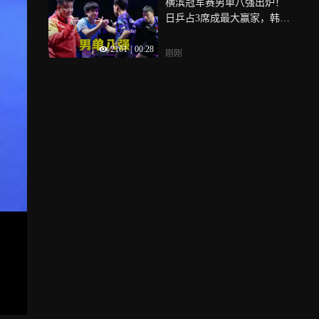
横滨冠军赛男单八强出炉！
日乒占3席成最大赢家，韩国
法国各2席
2101
|
00:28
刚刚